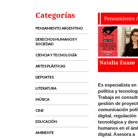
Categorías
Pensamiento 
PENSAMIENTO ARGENTINO
DERECHOS HUMANOS Y
SOCIEDAD
CIENCIA Y TECNOLOGÍA
Natalia Zuazo
ARTES PLÁSTICAS
DEPORTES
Es especialista en
LITERATURA
política y tecnologi
Trabaja en consulto
MÚSICA
gestión de proyec
comunicación polí
CINE
digital, regulación
tecnológica y der
EDUCACIÓN
humanos en el ám
AMBIENTE
digital. Asesora a